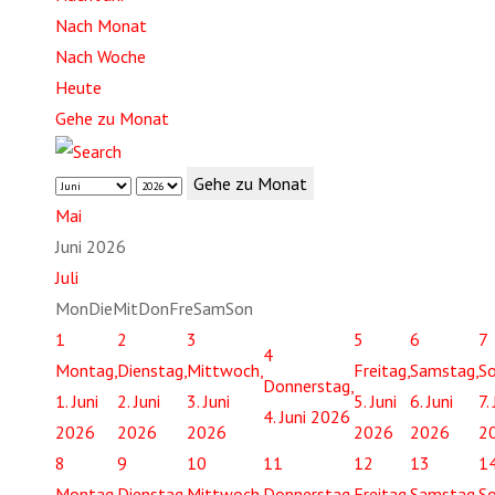
Nach Monat
Nach Woche
Heute
Gehe zu Monat
Gehe zu Monat
Mai
Juni 2026
Juli
Mon
Die
Mit
Don
Fre
Sam
Son
1
2
3
5
6
7
4
Montag,
Dienstag,
Mittwoch,
Freitag,
Samstag,
So
Donnerstag,
1. Juni
2. Juni
3. Juni
5. Juni
6. Juni
7.
4. Juni 2026
2026
2026
2026
2026
2026
2
8
9
10
11
12
13
1
Montag,
Dienstag,
Mittwoch,
Donnerstag,
Freitag,
Samstag,
So