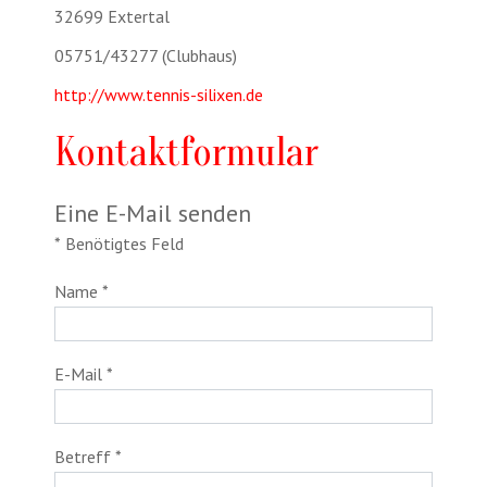
32699 Extertal
Telefon:
05751/43277 (Clubhaus)
Website:
http://www.tennis-silixen.de
Kontaktformular
Eine E-Mail senden
*
Benötigtes Feld
Name
*
E-Mail
*
Betreff
*