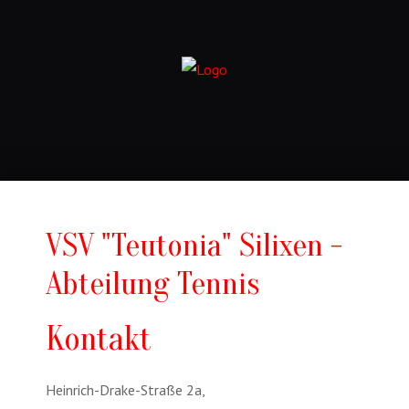
VSV "Teutonia" Silixen -
Abteilung Tennis
Kontakt
Adresse:
Heinrich-Drake-Straße 2a,