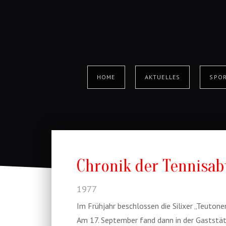
HOME
AKTUELLES
SPOR
Chronik der Tennisabt
1977
Im Frühjahr beschlossen die Silixer „Teuton
Am 17. September fand dann in der Gaststät