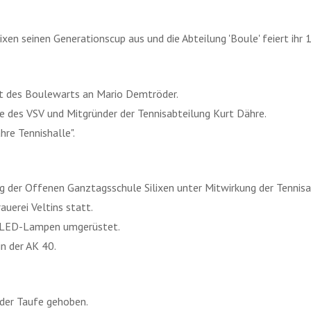
xen seinen Generationscup aus und die Abteilung 'Boule' feiert ihr 
mt des Boulewarts an Mario Demtröder.
de des VSV und Mitgründer der Tennisabteilung Kurt Dähre.
hre Tennishalle".
 der Offenen Ganztagsschule Silixen unter Mitwirkung der Tennisab
uerei Veltins statt.
uf LED-Lampen umgerüstet.
in der AK 40.
 der Taufe gehoben.