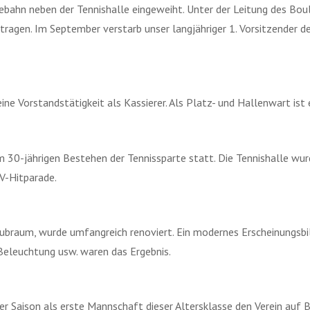
ebahn neben der Tennishalle eingeweiht. Unter der Leitung des Bou
tragen. Im September verstarb unser langjähriger 1. Vorsitzender de
ne Vorstandstätigkeit als Kassierer. Als Platz- und Hallenwart ist e
 30-jährigen Bestehen der Tennissparte statt. Die Tennishalle wur
SV-Hitparade.
lubraum, wurde umfangreich renoviert. Ein modernes Erscheinungs
Beleuchtung usw. waren das Ergebnis.
er Saison als erste Mannschaft dieser Altersklasse den Verein auf 