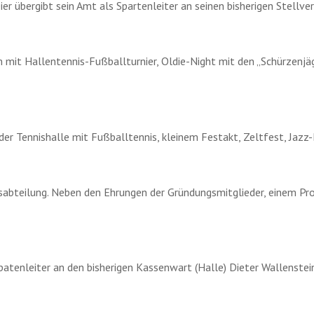
r übergibt sein Amt als Spartenleiter an seinen bisherigen Stellve
m mit Hallentennis-Fußballturnier, Oldie-Night mit den „Schürzenjä
r Tennishalle mit Fußballtennis, kleinem Festakt, Zeltfest, Jaz
nnisabteilung. Neben den Ehrungen der Gründungsmitglieder, einem 
patenleiter an den bisherigen Kassenwart (Halle) Dieter Wallenstein