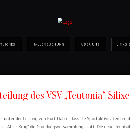
TLICHES
HALLENBUCHUNG
ÜBER UNS
LINKS
eilung des VSV „Teutonia“ Silix
en“ unter der Leitung von Kurt Dähre, dass die Sportaktivitäten um 
te „Alter Krug“ die Gründungsversammlung statt. Die neue Tennisa