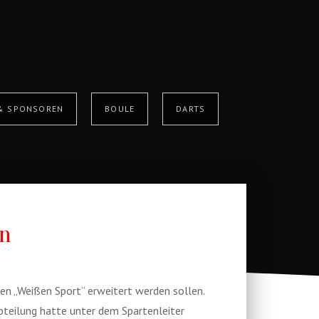
 & SPONSOREN
BOULE
DARTS
en
den „Weißen Sport“ erweitert werden sollen.
bteilung hatte unter dem Spartenleiter